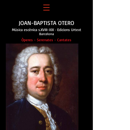
JOAN-BAPTISTA OTERO
Música escènica s.XVIII-XIX · Edicions Urtext
Barcelona
Òperes - Serenates - Cantates